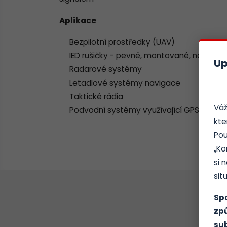
Aplikace
Bezpilotní prostředky (UAV)
IED rušičky - pevné, montované, nemont
Up
Radarové systémy
Letadlové systémy navigace
Taktické rádia
Váž
Podvodní systémy využívající GPS pro inici
kte
Pou
„Ko
si 
situ
Sp
zp
sub