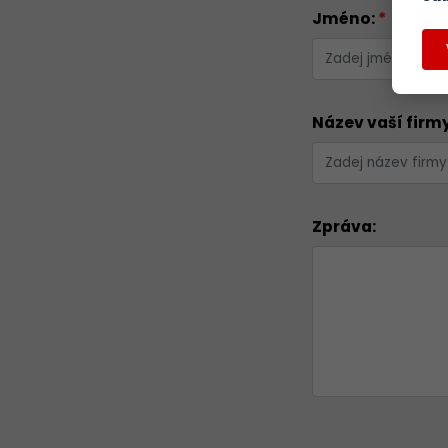
Jméno:
*
Název vaší firmy
Zpráva: