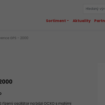
Sortiment
Aktuality
Partn
kvence
GPS - 2000
2000
O
S řízený oscilátor na bázi OCXO s malými