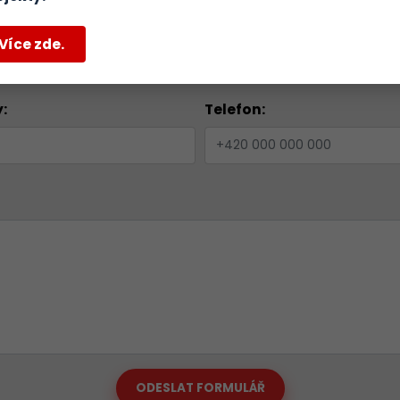
Email:
*
Více zde.
:
Telefon:
ODESLAT FORMULÁŘ