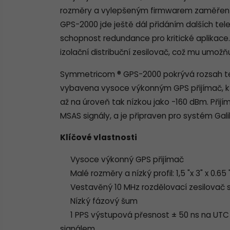
rozměry a vylepšeným firmwarem zaměřenýc
GPS-2000 jde ještě dál přidáním dalších te
schopnost redundance pro kritické aplika
izolační distribuční zesilovač, což mu umož
Symmetricom ® GPS-2000 pokrývá rozsah tep
vybavena vysoce výkonným GPS přijímač, kt
až na úroveň tak nízkou jako -160 dBm. Přij
MSAS signály, a je připraven pro systém Gali
Klíčové vlastnosti
Vysoce výkonný GPS přijímač
Malé rozměry a nízký profil: 1,5 "x 3" x 0.65 
Vestavěný 10 MHz rozdělovací zesilovač se
Nízký fázový šum
1 PPS výstupová přesnost ± 50 ns na UTC 
signálem