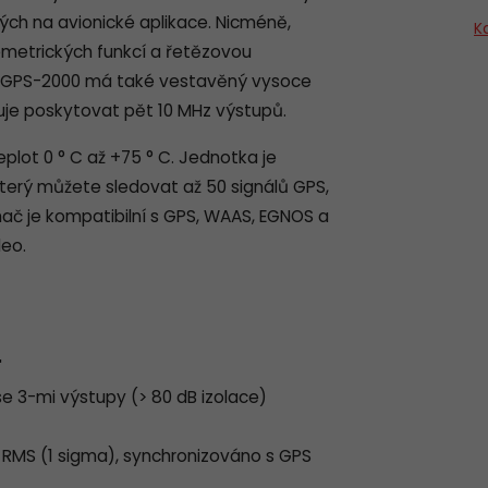
h na avionické aplikace. Nicméně,
K
lemetrických funkcí a řetězovou
ce.GPS-2000 má také vestavěný vysoce
ňuje poskytovat pět 10 MHz výstupů.
lot 0 ° C až +75 ° C. Jednotka je
erý můžete sledovat až 50 signálů GPS,
ímač je kompatibilní s GPS, WAAS, EGNOS a
leo.
"
 3-mi výstupy (> 80 dB izolace)
RMS (1 sigma), synchronizováno s GPS