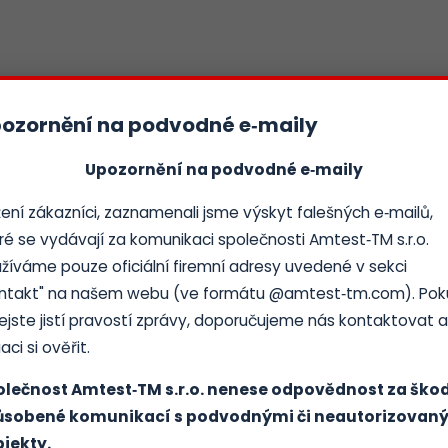
ované
ozornění na podvodné e‑maily
Upozornění na podvodné e‑maily
ení zákazníci, zaznamenali jsme výskyt falešných e‑mailů,
alizaci
ré se vydávají za komunikaci společnosti Amtest‑TM s.r.o.
žíváme pouze oficiální firemní adresy uvedené v sekci
ntakt" na našem webu (ve formátu @amtest‑tm.com). Po
nejste jistí pravostí zprávy, doporučujeme nás kontaktovat a
aci si ověřit.
olečnost Amtest‑TM s.r.o. nenese odpovědnost za ško
Poptávkový formulář
ůsobené komunikací s podvodnými či neautorizovan
jekty.