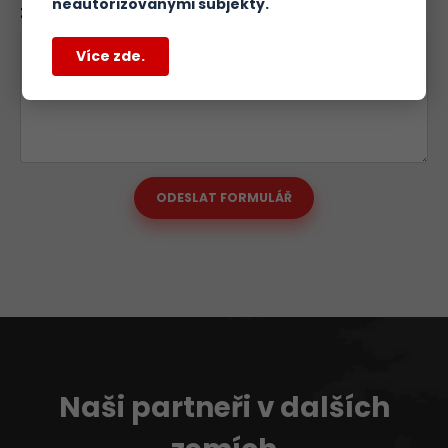
neautorizovanými subjekty.
Zpráva:
Více zde.
ODESLAT FORMULÁŘ
Naši partneři v dalších