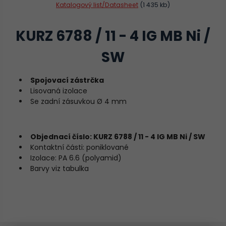
Katalogový list/Datasheet
(1 435 kb)
KURZ 6788 / 11 - 4 IG MB Ni /
SW
Spojovací zástrčka
Lisovaná izolace
Se zadní zásuvkou Ø 4 mm
Objednací číslo: KURZ 6788 / 11 - 4 IG MB Ni / SW
Kontaktní části: poniklované
Izolace: PA 6.6 (polyamid)
Barvy viz tabulka