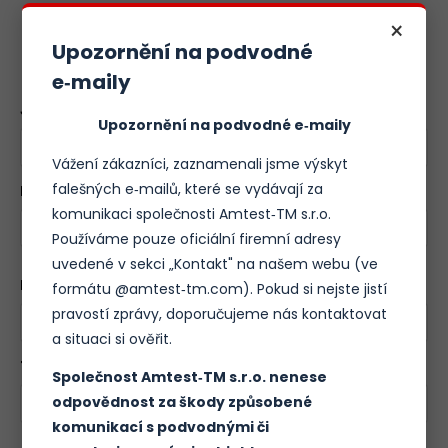
×
Upozornění na podvodné
Poptávkový formulář
e‑maily
Jméno:
*
Upozornění na podvodné e‑maily
Vážení zákazníci, zaznamenali jsme výskyt
falešných e‑mailů, které se vydávají za
Email:
*
komunikaci společnosti Amtest‑TM s.r.o.
Používáme pouze oficiální firemní adresy
uvedené v sekci „Kontakt" na našem webu (ve
Název vaší firmy:
formátu @amtest‑tm.com). Pokud si nejste jistí
pravostí zprávy, doporučujeme nás kontaktovat
a situaci si ověřit.
Telefon:
Společnost Amtest‑TM s.r.o. nenese
odpovědnost za škody způsobené
komunikací s podvodnými či