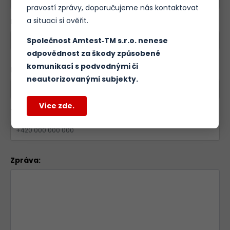
pravostí zprávy, doporučujeme nás kontaktovat
a situaci si ověřit.
Email:
*
Společnost Amtest‑TM s.r.o. nenese
odpovědnost za škody způsobené
komunikací s podvodnými či
Název vaší firmy:
neautorizovanými subjekty.
Více zde.
Telefon:
Zpráva: