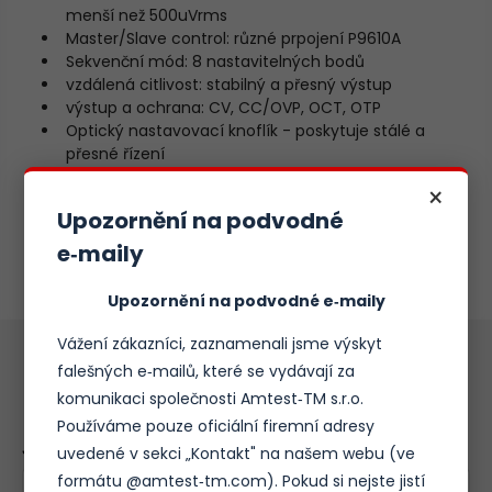
menší než 500uVrms
Master/Slave control: různé prpojení P9610A
Sekvenční mód: 8 nastavitelných bodů
vzdálená citlivost: stabilný a přesný výstup
výstup a ochrana: CV, CC/OVP, OCT, OTP
Optický nastavovací knoflík - poskytuje stálé a
přesné řízení
Efektivní způsob chlazení, nízká hlučnost.
×
Velmi lehký přístroj (hmotnost nižší než 2500g)
Upozornění na podvodné
Madlo pro jednoduchou manipulaci a přenášení.
Skvělý poměr cena/výkon.
e‑maily
Upozornění na podvodné e‑maily
Vážení zákazníci, zaznamenali jsme výskyt
falešných e‑mailů, které se vydávají za
Poptávkový formulář
komunikaci společnosti Amtest‑TM s.r.o.
Používáme pouze oficiální firemní adresy
Jméno:
*
uvedené v sekci „Kontakt" na našem webu (ve
formátu @amtest‑tm.com). Pokud si nejste jistí