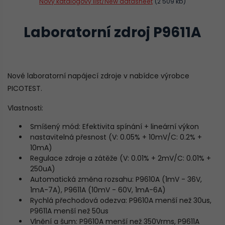
Nový katalogový list/New datasheet
(2 509 kb)
Laboratorní zdroj P9611A
Nové laboratorní napájecí zdroje v nabídce výrobce
PICOTEST.
Vlastnosti:
Smíšený mód: Efektivita spínání + lineární výkon
nastavitelná přesnost (V: 0.05% + 10mV/C: 0.2% +
10mA)
Regulace zdroje a zátěže (V: 0.01% + 2mV/C: 0.01% +
250uA)
Automatická změna rozsahu: P9610A (1mV - 36V,
1mA-7A), P9611A (10mV - 60V, 1mA-6A)
Rychlá přechodová odezva: P9610A menší než 30us,
P9611A menší než 50us
Vlnění a šum: P9610A menší než 350Vrms, P9611A