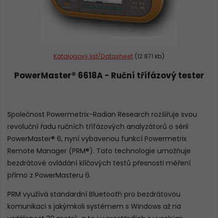
Katalogový list/Datasheet
(12 871 kb)
PowerMaster® 6618A - Ruční třífázový tester
Společnost Powermetrix-Radian Research rozšiřuje svou
revoluční řadu ručních třífázových analyzátorů o sérii
PowerMaster® 6, nyní vybavenou funkcí Powermetrix
Remote Manager (PRM®). Tato technologie umožňuje
bezdrátové ovládání klíčových testů přesnosti měření
přímo z PowerMasteru 6.
PRM využívá standardní Bluetooth pro bezdrátovou
komunikaci s jakýmkoli systémem s Windows až na