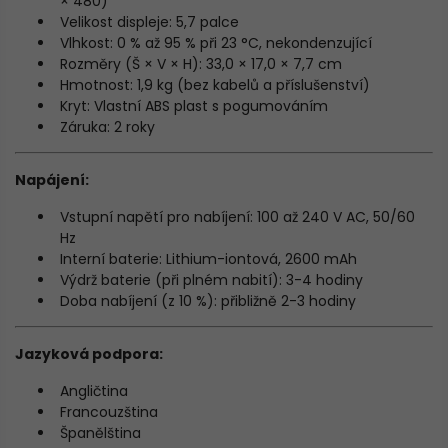
× 480)
Velikost displeje: 5,7 palce
Vlhkost: 0 % až 95 % při 23 °C, nekondenzující
Rozměry (Š × V × H): 33,0 × 17,0 × 7,7 cm
Hmotnost: 1,9 kg (bez kabelů a příslušenství)
Kryt: Vlastní ABS plast s pogumováním
Záruka: 2 roky
Napájení:
Vstupní napětí pro nabíjení: 100 až 240 V AC, 50/60
Hz
Interní baterie: Lithium-iontová, 2600 mAh
Výdrž baterie (při plném nabití): 3-4 hodiny
Doba nabíjení (z 10 %): přibližně 2-3 hodiny
Jazyková podpora:
Angličtina
Francouzština
Španělština