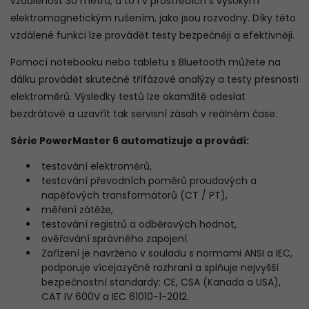
vzdálenost 30 metrů, a to i v prostředích s vysokým
elektromagnetickým rušením, jako jsou rozvodny. Díky této
vzdálené funkci lze provádět testy bezpečněji a efektivněji.
Pomocí notebooku nebo tabletu s Bluetooth můžete na
dálku provádět skutečné třífázové analýzy a testy přesnosti
elektroměrů. Výsledky testů lze okamžitě odeslat
bezdrátově a uzavřít tak servisní zásah v reálném čase.
Série PowerMaster 6 automatizuje a provádí:
testování elektroměrů,
testování převodních poměrů proudových a
napěťových transformátorů (CT / PT),
měření zátěže,
testování registrů a odběrových hodnot,
ověřování správného zapojení.
Zařízení je navrženo v souladu s normami ANSI a IEC,
podporuje vícejazyčné rozhraní a splňuje nejvyšší
bezpečnostní standardy: CE, CSA (Kanada a USA),
CAT IV 600V a IEC 61010-1-2012.