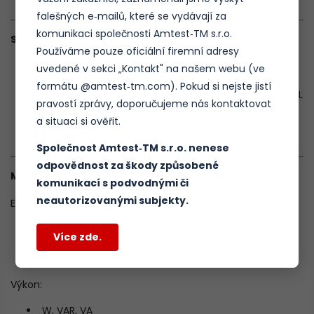
Napěťové: 4,2 mV/V
falešných e‑mailů, které se vydávají za
komunikaci společnosti Amtest‑TM s.r.o.
Systémová konektivita:
Používáme pouze oficiální firemní adresy
Vstup pro impulzy elektroměru: 1 vstup; <12 V
uvedené v sekci „Kontakt" na našem webu (ve
Standardní impulzní vstup: 1 vstup; max. 1 MHz, <12 V
formátu @amtest‑tm.com). Pokud si nejste jistí
Kalibrační impulzní výstup: 1 vstup; max. 1 MHz, 5 V TTL
pravostí zprávy, doporučujeme nás kontaktovat
USB porty pro periferie: 2x typ A (klávesnice, myš,
a situaci si ověřit.
paměťová zařízení), 1x Mini-B Host
Ethernetový port: 1x (pro vysokorychlostní připojení)
Společnost Amtest‑TM s.r.o. nenese
odpovědnost za škody způsobené
Měření:
komunikací s podvodnými či
neautorizovanými subjekty.
Energie:
Whr, VARhr, VAhr
Více zde.
Přesnost (přímé měření): ±0,05 %
Přesnost (se sondou): ±0,10 % + E sonda
Výkon:
W, VAR, VA