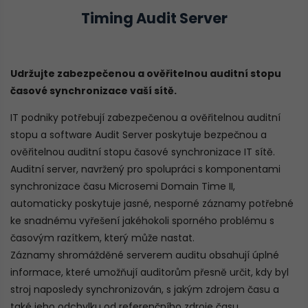
Timing Audit Server
Udržujte zabezpečenou a ověřitelnou auditní stopu
časové synchronizace vaší sítě.
IT podniky potřebují zabezpečenou a ověřitelnou auditní
stopu a software Audit Server poskytuje bezpečnou a
ověřitelnou auditní stopu časové synchronizace IT sítě.
Auditní server, navržený pro spolupráci s komponentami
synchronizace času Microsemi Domain Time II,
automaticky poskytuje jasné, nesporné záznamy potřebné
ke snadnému vyřešení jakéhokoli sporného problému s
časovým razítkem, který může nastat.
Záznamy shromážděné serverem auditu obsahují úplné
informace, které umožňují auditorům přesně určit, kdy byl
stroj naposledy synchronizován, s jakým zdrojem času a
také jeho odchylku od referenčního zdroje času.