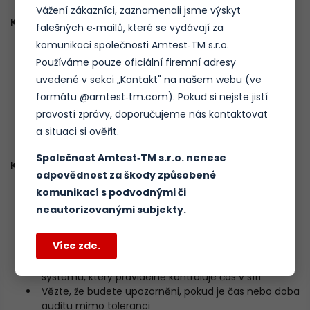
Vážení zákazníci, zaznamenali jsme výskyt
Klíčové prvky
falešných e‑mailů, které se vydávají za
komunikaci společnosti Amtest‑TM s.r.o.
Automatický audit času v síti
Jasné, nezpochybnitelné záznamy
Používáme pouze oficiální firemní adresy
Generování výstrah, pokud čas nebo období auditu
uvedené v sekci „Kontakt" na našem webu (ve
překročí zadané tolerance
formátu @amtest‑tm.com). Pokud si nejste jistí
Dokonale se integruje se softwarovou sadou pro
pravostí zprávy, doporučujeme nás kontaktovat
synchronizaci času Domain Time II
a situaci si ověřit.
Integrace s existujícími programy pro správu sítě
Společnost Amtest‑TM s.r.o. nenese
Klíčové výhody
odpovědnost za škody způsobené
Kompletní záznamy o přesnosti synchronizace času
komunikací s podvodnými či
počítačů ve vaší síti
neautorizovanými subjekty.
Zjistěte, kdy byl stroj naposledy synchronizován, s
jakým zdrojem času a také jeho odchylku od
Více zde.
referenčního zdroje času
Klid na duši díky automatickému softwarovému
systému, který pravidelně kontroluje čas v síti
Vězte, že budete upozorněni, pokud je čas nebo doba
auditu mimo toleranci